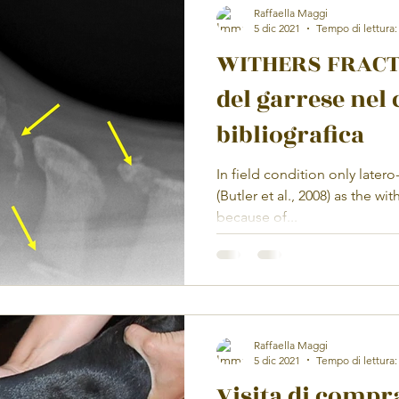
Raffaella Maggi
5 dic 2021
Tempo di lettura:
WITHERS FRACTU
del garrese nel 
bibliografica
In field condition only latero
(Butler et al., 2008) as the wit
because of...
Raffaella Maggi
5 dic 2021
Tempo di lettura:
Visita di compr