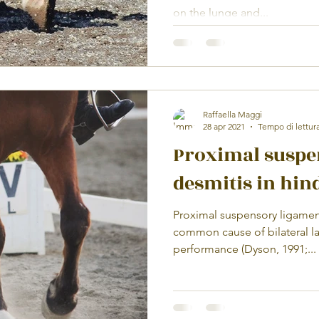
on the lunge and...
Raffaella Maggi
28 apr 2021
Tempo di lettura
Proximal suspe
desmitis in hin
Proximal suspensory ligament desmit
common cause of bilateral l
performance (Dyson, 1991;...