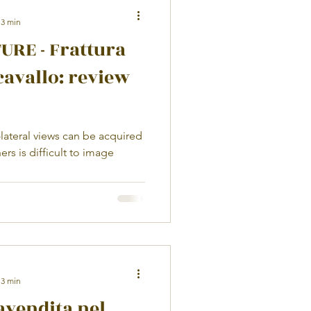
 3 min
RE - Frattura
cavallo: review
-lateral views can be acquired
hers is difficult to image
 3 min
avendita nel