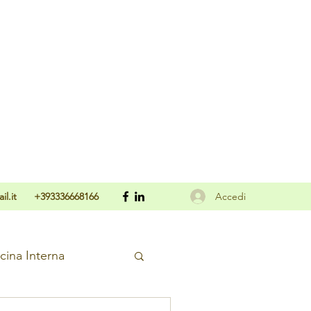
Accedi
l.it
+393336668166
cina Interna