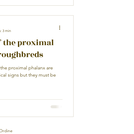
: 3 min
f the proximal
roughbreds
the proximal phalanx are
ical signs but they must be
'Ordine