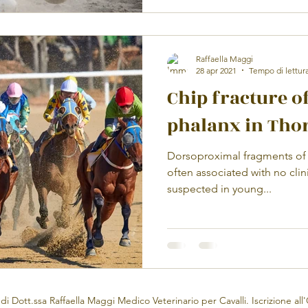
Raffaella Maggi
28 apr 2021
Tempo di lettura
Chip fracture o
phalanx in Tho
Dorsoproximal fragments of 
often associated with no clin
suspected in young...
di Dott.ssa Raffaella Maggi Medico Veterinario per Cavalli. Iscrizione all