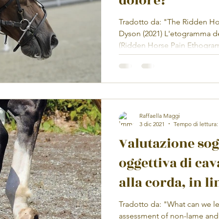
dolore?
Tradotto da: "The Ridden Ho
Dyson (2021) L'etogramma de
(Ridden Horse Pain Ethogram 
Raffaella Maggi
3 dic 2021
Tempo di lettura:
Valutazione sog
oggettiva di cav
alla corda, in li
montati.
Tradotto da: "What can we le
assessment of non-lame and l