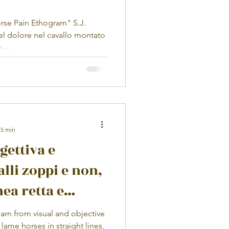
rse Pain Ethogram" S.J.
l dolore nel cavallo montato
-...
 5 min
gettiva e
alli zoppi e non,
nea retta e
arn from visual and objective
ame horses in straight lines,