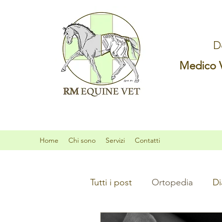
D
Medico Ve
Home
Chi sono
Servizi
Contatti
Tutti i post
Ortopedia
Di
Pronto Soccorso