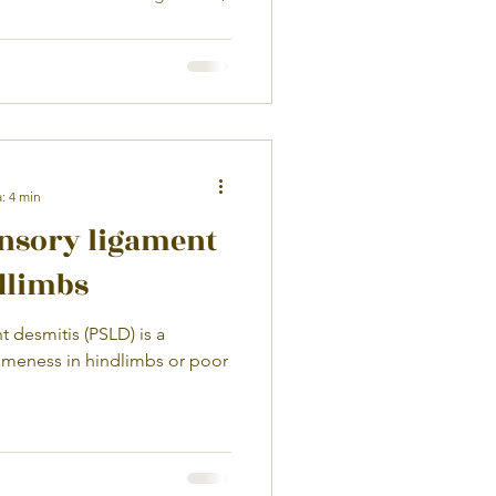
: 4 min
nsory ligament
dlimbs
is (PSLD) is a
ameness in hindlimbs or poor