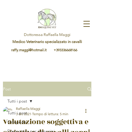
Dottoressa Raffaella Maggi
Medico Veterinario specializzato in cavalli
raffy.maggi@hotmail.it
+393336668166
Post
Tutti i post
Raffaella Maggi
Tutti i post
3 dic 2021
Tempo di lettura: 5 min
Valutazione soggettiva e
Ortopedia
Diagnostica per immagini