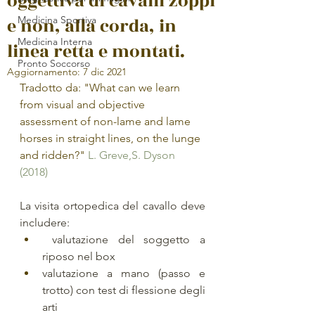
oggettiva di cavalli zoppi
e non, alla corda, in
Medicina Sportiva
Medicina Interna
linea retta e montati.
Pronto Soccorso
Aggiornamento:
7 dic 2021
Tradotto da: "What can we learn 
from visual and objective 
assessment of non-lame and lame 
horses in straight lines, on the lunge 
and ridden?" 
L. Greve
,
S. Dyson
(2018)
La visita ortopedica del cavallo deve 
includere: 
 valutazione del soggetto a 
riposo nel box
valutazione a mano (passo e 
trotto) con test di flessione degli 
arti