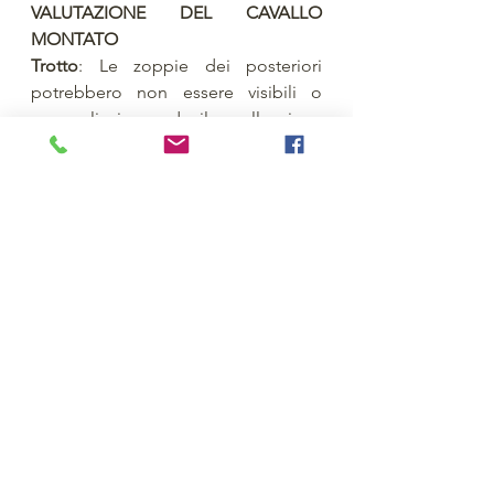
VALUTAZIONE DEL CAVALLO 
MONTATO
Trotto
: Le zoppie dei posteriori 
potrebbero non essere visibili o 
essere lievi quando il cavallo viene 
valutato alla mano o alla corda. 
Nel trotto la zoppia del posteriore si 
accentua quando il cavaliere si siede 
sulla diagonale dell'arto zoppo. 
A volte la zoppia è visibile solo in 
circoli di 10 metri, a mano destra o 
sinistra, per il peso del cavaliere e 
per l'aumento delle forze 
biomeccaniche in circolo. Alcuni 
cavalli tendono a rallentare il ritmo o 
aumentarlo. Determinate zoppie 
sono visibili solamente quando il 
cavallo è riunito, perchè ciò aumenta 
l'inclinazione della pelvi,, la flessione 