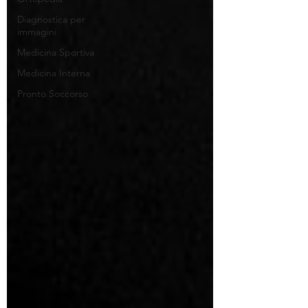
Diagnostica per
immagini
Medicina Sportiva
Medicina Interna
Pronto Soccorso