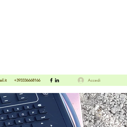
Accedi
l.it
+393336668166